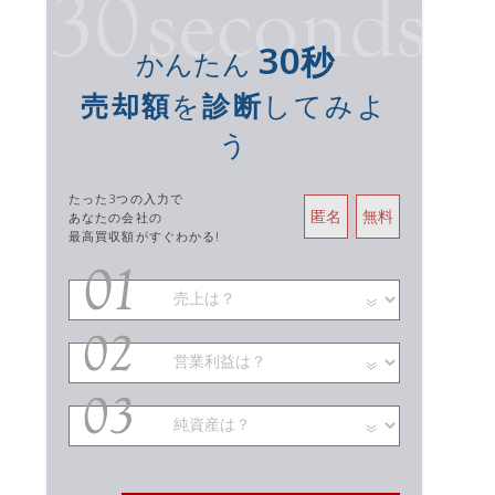
30
秒
かんたん
売却額
を
診断
してみよ
う
たった3つの入力で
匿名
無料
あなたの会社の
最高買収額がすぐわかる!