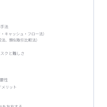
価手法
ド・キャッシュ・フロー法）
較法、類似取引比較法）
リスクと難しさ
要性
すメリット
&Aを左右する