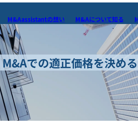
M&Aassistantの想い
M&Aについて知る
？M&Aでの適正価格を決め